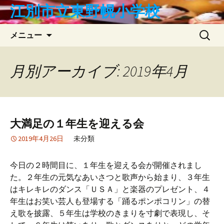
コ
江別市立東野幌小学校
ン
テ
検
メニュー
ン
索:
ツ
へ
月別アーカイブ: 2019年4月
ス
キ
ッ
プ
大満足の１年生を迎える会
2019年4月26日
未分類
今日の２時間目に、１年生を迎える会が開催されまし
た。２年生の元気なあいさつと歌声から始まり、３年生
はキレキレのダンス「ＵＳＡ」と楽器のプレゼント、４
年生はお笑い芸人も登場する「踊るポンポコリン」の替
え歌を披露、５年生は学校のきまりを寸劇で表現し、そ