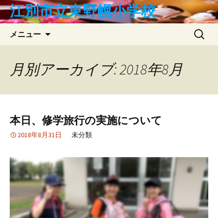
コ
江別市立東野幌小学校
ン
テ
検
メニュー
ン
索:
ツ
へ
月別アーカイブ: 2018年8月
ス
キ
ッ
プ
本日、修学旅行の実施について
2018年8月31日
未分類