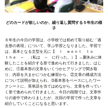
どのカードが欲しいのか、繰り返し質問する５年生の様
子
６年生の今日の学習は、小学校では初めて取り組む「過
去形の表現」について、学ぶ学習となりました。学習で
は、基本となる文型を元に【 Ｉ ｗｅｎｔ ｔｏ
ｔｈｅ ～ .（私は ～ に行った。）】→夏休みに体
験したことを紹介する形で進められて行きました。はじ
めに、①基本形の文章をいくつかヒアリングで聞き取
り、内容を大まかにつかむ練習から、②文章の構成方法
について説明が加えられ、➂基本形をベースにしたワー
クシートに、英単語を当てはめながら、文章を作ってい
く形で進められて行きました。今日の段階では、文章作
りの途中で終わりましたが、次回の学習で作った文章を
紹介していくことになると思います。