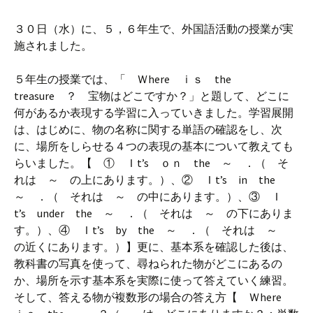
３０日（水）に、５，６年生で、外国語活動の授業が実
施されました。
５年生の授業では、「 Ｗhere ｉｓ the
treasure ？ 宝物はどこですか？」と題して、どこに
何があるか表現する学習に入っていきました。学習展開
は、はじめに、物の名称に関する単語の確認をし、次
に、場所をしらせる４つの表現の基本について教えても
らいました。【 ① Ｉt’s ｏｎ the ～ ．（ そ
れは ～ の上にあります。）、② Ｉt’s in the
～ ．（ それは ～ の中にあります。）、③ Ｉ
t’s under the
～ ．（ それは ～ の下にありま
す。）、④ Ｉt’s by the
～ ．（ それは ～
の近くにあります。）】更に、基本系を確認した後は、
教科書の写真を使って、尋ねられた物がどこにあるの
か、場所を示す基本系を実際に使って答えていく練習。
そして、答える物が複数形の場合の答え方【 Ｗhere