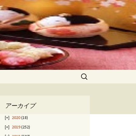
検
索:
アーカイブ
2020
(18)
2019
(252)