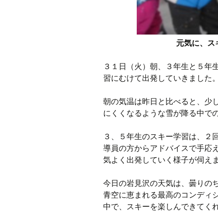
元気に、ス
３１日（火）朝、３年生と５年
習にむけて出発していきました
朝の気温は昨日と比べると、少
にくくなるような雪が降る中で
３、５年生のスキー学習は、２
導員の方からアドバイスで手応
気よく出発していく様子が伺え
今日の岩見沢の天気は、曇りの
青空に恵まれる最高のコンディ
中で、スキーを楽しんできてく