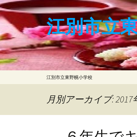
コ
ン
テ
江別市立
ン
ツ
へ
ス
キ
ッ
プ
江別市立東野幌小学校
月別アーカイブ: 2017
６年生で