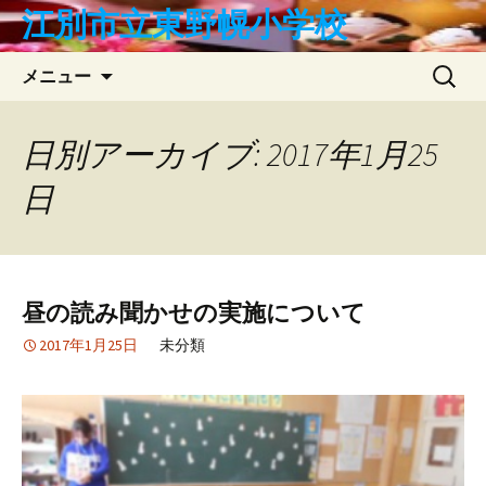
コ
江別市立東野幌小学校
ン
テ
検
メニュー
ン
索:
ツ
へ
日別アーカイブ: 2017年1月25
ス
日
キ
ッ
プ
昼の読み聞かせの実施について
2017年1月25日
未分類