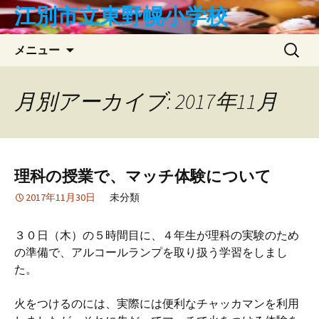
コ
江別市立東野幌小学校
ン
テ
検
メニュー
ン
索:
ツ
へ
月別アーカイブ: 2017年11月
ス
キ
ッ
プ
理科の授業で、マッチ体験について
2017年11月30日
未分類
３０日（木）の５時間目に、４年生が理科の実験のため
の準備で、アルコールランプを取り扱う学習をしまし
た。
火をつけるのには、実際には便利なチャッカマンを利用