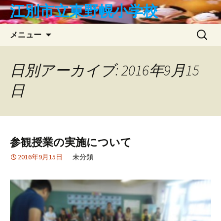
コ
江別市立東野幌小学校
ン
テ
検
メニュー
ン
索:
ツ
へ
日別アーカイブ: 2016年9月15
ス
日
キ
ッ
プ
参観授業の実施について
2016年9月15日
未分類