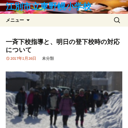
コ
江別市立東野幌小学校
ン
テ
検
メニュー
ン
索:
ツ
へ
一斉下校指導と、明日の登下校時の対応
ス
について
キ
ッ
2017年1月26日
未分類
プ