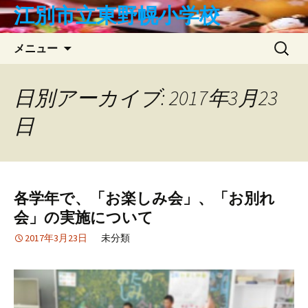
コ
江別市立東野幌小学校
ン
テ
検
メニュー
ン
索:
ツ
へ
日別アーカイブ: 2017年3月23
ス
日
キ
ッ
プ
各学年で、「お楽しみ会」、「お別れ
会」の実施について
2017年3月23日
未分類