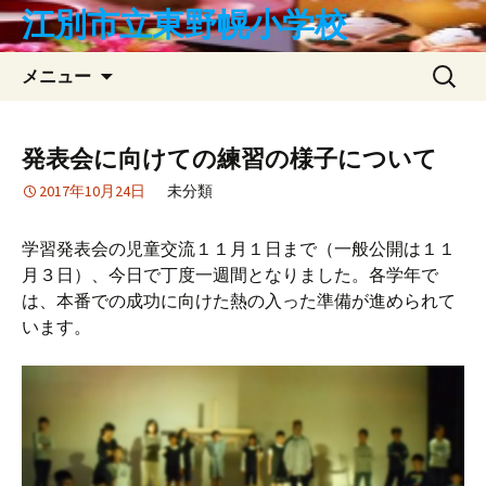
コ
江別市立東野幌小学校
ン
テ
検
メニュー
ン
索:
ツ
へ
発表会に向けての練習の様子について
ス
2017年10月24日
未分類
キ
ッ
プ
学習発表会の児童交流１１月１日まで（一般公開は１１
月３日）、今日で丁度一週間となりました。各学年で
は、本番での成功に向けた熱の入った準備が進められて
います。