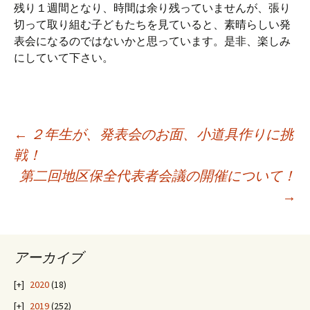
残り１週間となり、時間は余り残っていませんが、張り
切って取り組む子どもたちを見ていると、素晴らしい発
表会になるのではないかと思っています。是非、楽しみ
にしていて下さい。
投
←
２年生が、発表会のお面、小道具作りに挑
戦！
第二回地区保全代表者会議の開催について！
稿
→
ナ
アーカイブ
ビ
2020
(18)
2019
(252)