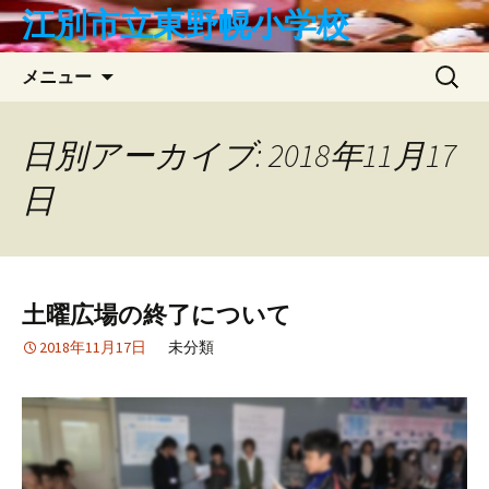
コ
江別市立東野幌小学校
ン
テ
検
メニュー
ン
索:
ツ
へ
日別アーカイブ: 2018年11月17
ス
日
キ
ッ
プ
土曜広場の終了について
2018年11月17日
未分類