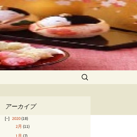
検
索:
アーカイブ
2020
(18)
2月
(11)
1月
(7)