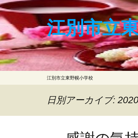
コ
ン
江別市立
テ
ン
ツ
へ
ス
キ
ッ
プ
江別市立東野幌小学校
日別アーカイブ: 202
感謝の気