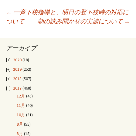
投
←
一斉下校指導と、明日の登下校時の対応に
ついて
朝の読み聞かせの実施について
→
稿
アーカイブ
ナ
2020
(18)
ビ
2019
(252)
2018
(507)
ゲ
2017
(468)
12月
(45)
ー
11月
(40)
10月
(31)
シ
9月
(55)
8月
(18)