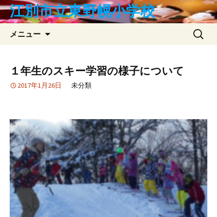
コ
江別市立東野幌小学校
ン
テ
検
メニュー
ン
索:
ツ
へ
１年生のスキー学習の様子について
ス
2017年1月26日
未分類
キ
ッ
プ