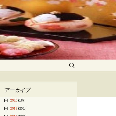
検
索:
アーカイブ
2020
(18)
2019
(252)