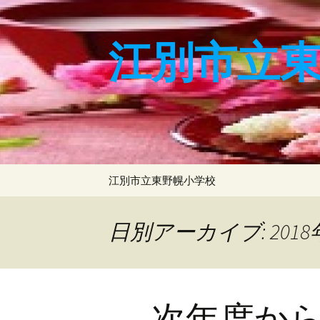
コ
ン
テ
江別市立
ン
ツ
へ
ス
キ
ッ
プ
江別市立東野幌小学校
日別アーカイブ: 2018
次年度か