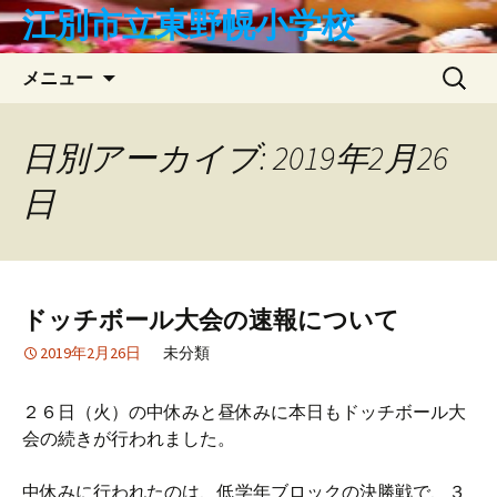
コ
江別市立東野幌小学校
ン
テ
検
メニュー
ン
索:
ツ
へ
日別アーカイブ: 2019年2月26
ス
日
キ
ッ
プ
ドッチボール大会の速報について
2019年2月26日
未分類
２６日（火）の中休みと昼休みに本日もドッチボール大
会の続きが行われました。
中休みに行われたのは、低学年ブロックの決勝戦で、３