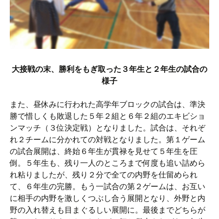
大接戦の末、勝利をもぎ取った３年生と２年生の試合の
様子
また、昼休みに行われた高学年ブロックの試合は、準決
勝で惜しくも敗退した５年２組と６年２組のエキビショ
ンマッチ（３位決定戦）となりました。試合は、それぞ
れ２チームに分かれての対戦となりました。第１ゲーム
の試合展開は、終始６年生が貫禄を見せて５年生を圧
倒。５年生も、残り一人のところまで何度も追い詰めら
れ粘りましたが、残り２分で全ての内野を仕留められ
て、６年生の完勝。もう一試合の第２ゲームは、お互い
に相手の内野を激しくつぶし合う展開となり、外野と内
野の入れ替えも目まぐるしい展開に。最後までどちらが