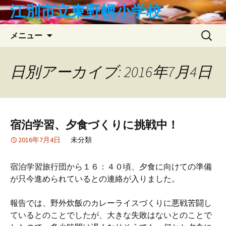
コ
江別市立東野幌小学校
ン
テ
検
メニュー
ン
索:
ツ
へ
日別アーカイブ: 2016年7月4日
ス
キ
ッ
プ
宿泊学習、夕食づくりに挑戦中！
2016年7月4日
未分類
宿泊学習旅行団から１６：４０頃、夕食に向けての準備
が只今進められているとの連絡が入りました。
報告では、野外炊飯のカレーライスづくりに悪戦苦闘し
ているとのことでしたが、大きな失敗はないとのことで