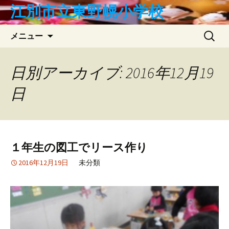
コ
江別市立東野幌小学校
ン
テ
検
メニュー
ン
索:
ツ
へ
日別アーカイブ: 2016年12月19
ス
日
キ
ッ
プ
１年生の図工でリース作り
2016年12月19日
未分類