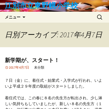
コ
江別市立東野幌小学校
ン
テ
検
メニュー
ン
索:
ツ
へ
日別アーカイブ: 2017年4月7日
ス
キ
ッ
プ
新学期が、スタート！
2017年4月7日
未分類
７日（金）に、着任式・始業式・入学式が行われ、いよ
いよ平成２９年度の取組がスタートしました。
着任式では、この春に８名の先生方が転出され、少し淋
しい気持ちもしていましたが、新しい８名の先生方（１