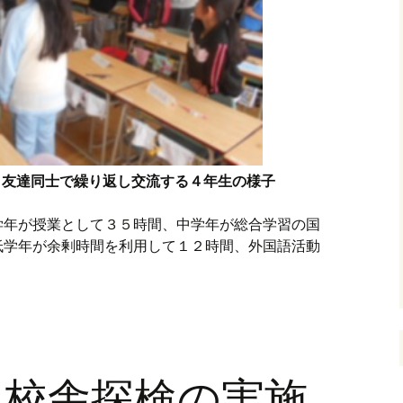
、友達同士で繰り返し交流する４年生の様子
学年が授業として３５時間、中学年が総合学習の国
低学年が余剰時間を利用して１２時間、外国語活動
、校舎探検の実施