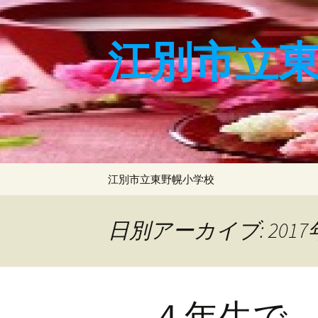
コ
ン
テ
江別市立
ン
ツ
へ
ス
キ
ッ
プ
江別市立東野幌小学校
日別アーカイブ: 2017
４年生で