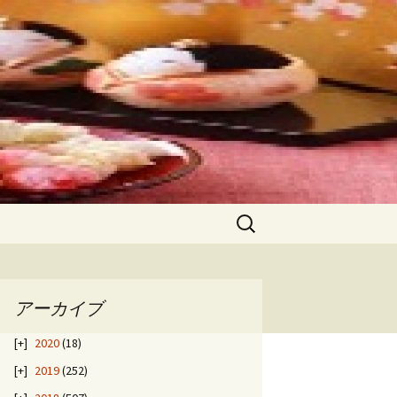
検
索:
アーカイブ
2020
(18)
2019
(252)