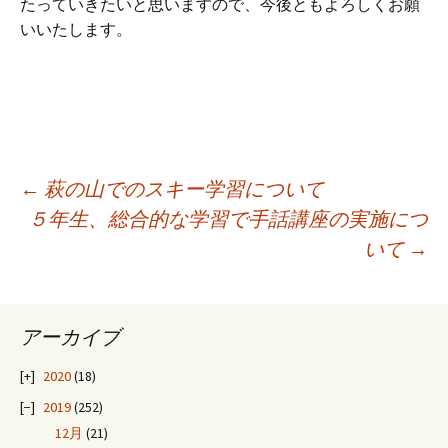
たっていきたいと思いますので、今後ともよろしくお願
いいたします。
投
←
萩の山でのスキー学習について
５年生、総合的な学習で手話講座の実施につ
いて
→
稿
ナ
アーカイブ
ビ
2020
(18)
2019
(252)
12月
(21)