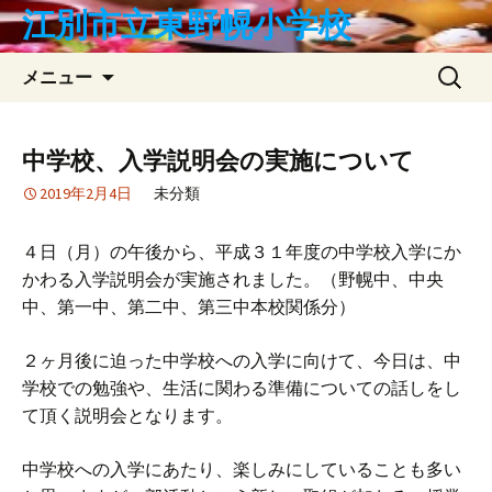
コ
江別市立東野幌小学校
ン
テ
検
メニュー
ン
索:
ツ
へ
中学校、入学説明会の実施について
ス
2019年2月4日
未分類
キ
ッ
プ
４日（月）の午後から、平成３１年度の中学校入学にか
かわる入学説明会が実施されました。（野幌中、中央
中、第一中、第二中、第三中本校関係分）
２ヶ月後に迫った中学校への入学に向けて、今日は、中
学校での勉強や、生活に関わる準備についての話しをし
て頂く説明会となります。
中学校への入学にあたり、楽しみにしていることも多い