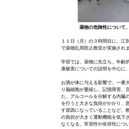
薬物の危険性について
１１日（月）の３時間目に、江
で薬物乱用防止教室が実施され
学習では、薬物に先立ち、年齢
康被害についての説明を中心に
お酒が体に与える影響で、一番
り脳細胞が萎縮し、記憶障害、
た、アルコールを分解する内臓
を行うと大きな負担がかかり、
す原因になっていることなど、
の負担が大きく運動機能を低下
なくなる、常習性や依存性につ