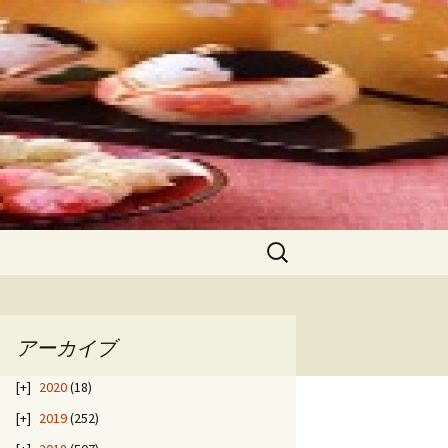
検
索:
アーカイブ
2020
(18)
2019
(252)