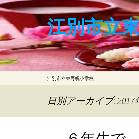
コ
ン
テ
江別市立
ン
ツ
へ
ス
キ
ッ
プ
江別市立東野幌小学校
日別アーカイブ: 2017
６年生で