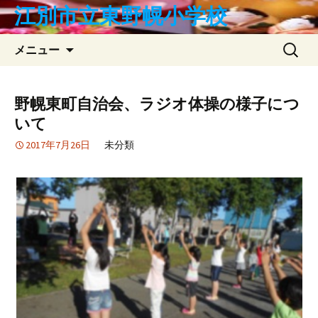
コ
江別市立東野幌小学校
ン
テ
検
メニュー
ン
索:
ツ
へ
野幌東町自治会、ラジオ体操の様子につ
ス
いて
キ
ッ
2017年7月26日
未分類
プ