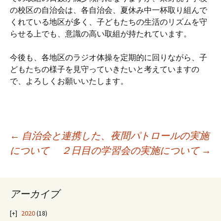
の校区の自治会は、各自治会、夏休み中一杯取り組んで
くれている地区が多く、子どもたちの生活のリズムを守
らせる上でも、意識の高い取組が持たれています。
今後も、各地区のラジオ体操を定期的に回りながら、子
どもたちの様子を見守っていきたいと考えていますの
で、よろしくお願いいたします。
投
←
自治会と連携した、夜間パトロールの実施
について
２日目の学習会の実施について
→
稿
アーカイブ
ナ
2020
(18)