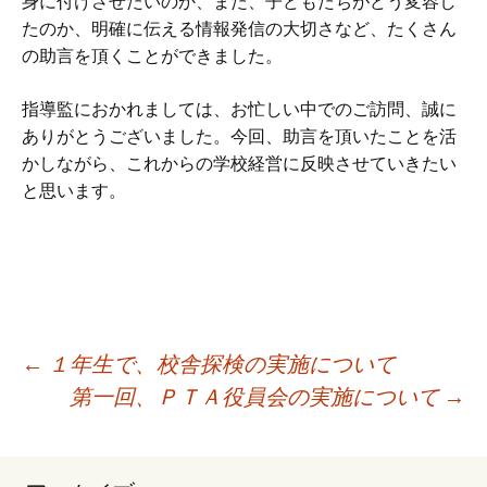
身に付けさせたいのか、また、子どもたちがどう変容し
たのか、明確に伝える情報発信の大切さなど、たくさん
の助言を頂くことができました。
指導監におかれましては、お忙しい中でのご訪問、誠に
ありがとうございました。今回、助言を頂いたことを活
かしながら、これからの学校経営に反映させていきたい
と思います。
投
←
１年生で、校舎探検の実施について
第一回、ＰＴＡ役員会の実施について
→
稿