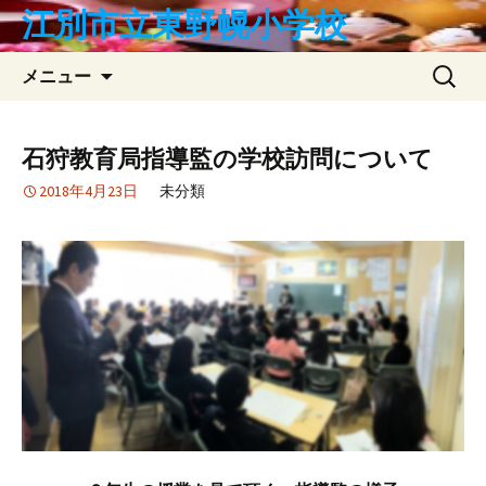
コ
江別市立東野幌小学校
ン
テ
検
メニュー
ン
索:
ツ
へ
石狩教育局指導監の学校訪問について
ス
2018年4月23日
未分類
キ
ッ
プ