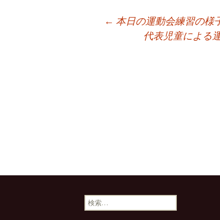
投
←
本日の運動会練習の様
代表児童による
稿
ナ
ビ
ゲ
ー
検
シ
索: