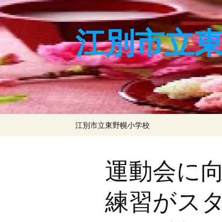
コ
ン
テ
江別市立
ン
ツ
へ
ス
キ
ッ
プ
江別市立東野幌小学校
運動会に
練習がス